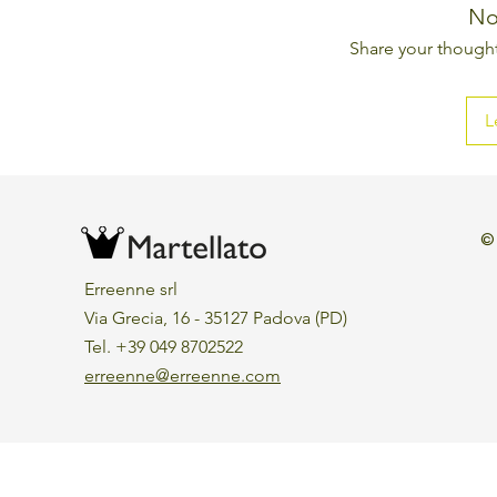
No
Share your thoughts
L
©
Erreenne srl
Via Grecia, 16 - 35127 Padova (PD)
Tel. +39 049 8702522
erreenne@erreenne.com
Aggiorna le preferenze sui cookie